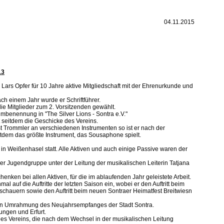
04.11.2015
13
Lars Opfer für 10 Jahre aktive Mitgliedschaft mit der Ehrenurkunde und
ch einem Jahr wurde er Schriftführer.
die Mitglieder zum 2. Vorsitzenden gewählt.
mbenennung in "The Silver Lions - Sontra e.V."
 seitdem die Geschicke des Vereins.
st Trommler an verschiedenen Instrumenten so ist er nach der
tdem das größte Instrument, das Sousaphone spielt.
n Weißenhasel statt. Alle Aktiven und auch einige Passive waren der
er Jugendgruppe unter der Leitung der musikalischen Leiterin Tatjana
enken bei allen Aktiven, für die im ablaufenden Jahr geleistete Arbeit.
 auf die Auftritte der letzten Saison ein, wobei er den Auftritt beim
uschauern sowie den Auftritt beim neuen Sontraer Heimatfest Breitwiesn
chen Umrahmung des Neujahrsempfanges der Stadt Sontra.
ungen und Erfurt.
 des Vereins, die nach dem Wechsel in der musikalischen Leitung