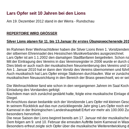
Lars Opfer seit 10 Jahren bei den Lions
Am 19. Dezember 2012 stand in der Werra - Rundschau
REPERTOIRE WIRD GRÖSSER
Silver Lions planen für 11. bis 13.Januar ihr erstes Übungswochenende 20
Im Rahmen Ihrer Weihnachtsfeier haben die Silver Lions Ihren 1. Vorsitzenden 
der silbernen Ehrennadel des Hessischen Musikverbandes ausgezeichnet.
Lars Opfer ist am 1.1.2002 den damaligen Stadtfanfaren beigetreten. Schon na
Mit der Eintragung des Vereins in das Vereinsregister in 2006 wurde er durch 
Dies blieb er auch nach der musikalischen Neuorientierung des Vereins und U
Am 1. Januar 2010 hat er dann den Vorsitz des Vereins übernommen und führt
Auch musikalisch hat Lars Opfer einige Stationen durchlaufen. War er zunäch
musikalischen Neuausrichtung in den Bereich der Brass gewechselt, wo er sei
Die Weihnachtsfeier fand wie schon in den vergangenen Jahren im Saal Koch i
Einladung des Vorstandes gefolgt.
Nachdem man sich zunächst gestärkt hatte, folgte eine musikalische Einlage d
Diegel.
Im Anschluss daran bedankte sich der Vorsitzende Lars Opfer mit kleinen Gesch
In seinem Rückblick auf das nun zurückliegende Jahr ging Lars Opfer noch einmal
Karneval in der thüringischen Landeshauptstatt Erfurt vor mehr als 100.000 Z
besonders hervorhob.
Die neue Saison der Lions beginnt bereits am 17. Januar mit der musikalis
Dem folgen am 9. und 10. Februar die erneuten Auftritte beim Karneval in Was
Besonders erfreut zeigte sich Opfer über die musikalische Weiterentwicklung