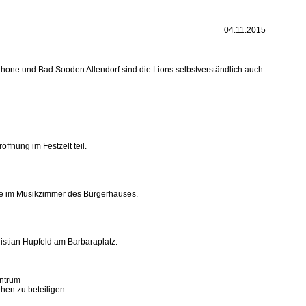
04.11.2015
erhone und Bad Sooden Allendorf sind die Lions selbstverständlich auch
ffnung im Festzelt teil.
nde im Musikzimmer des Bürgerhauses.
.
stian Hupfeld am Barbaraplatz.
entrum
en zu beteiligen.