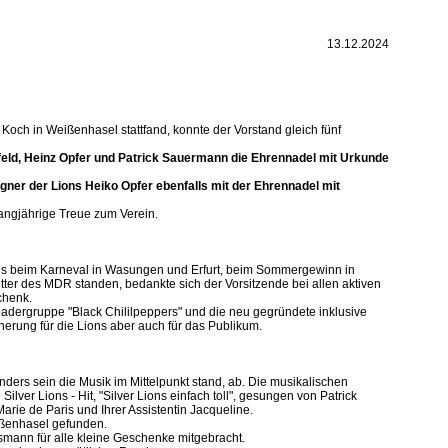
13.12.2024
och in Weißenhasel stattfand, konnte der Vorstand gleich fünf
pfeld, Heinz Opfer und Patrick Sauermann die Ehrennadel mit Urkunde
ner der Lions Heiko Opfer ebenfalls mit der Ehrennadel mit
langjährige Treue zum Verein.
Lions beim Karneval in Wasungen und Erfurt, beim Sommergewinn in
er des MDR standen, bedankte sich der Vorsitzende bei allen aktiven
schenk.
adergruppe "Black Chililpeppers" und die neu gegründete inklusive
herung für die Lions aber auch für das Publikum.
ers sein die Musik im Mittelpunkt stand, ab. Die musikalischen
lver Lions - Hit, "Silver Lions einfach toll", gesungen von Patrick
rie de Paris und Ihrer Assistentin Jacqueline.
ißenhasel gefunden.
smann für alle kleine Geschenke mitgebracht.