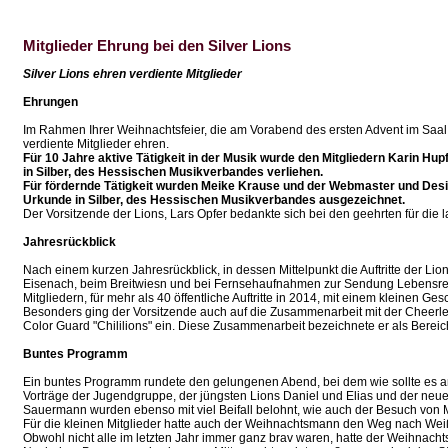
Mitglieder Ehrung bei den Silver Lions
Silver Lions ehren verdiente Mitglieder
Ehrungen
Im Rahmen Ihrer Weihnachtsfeier, die am Vorabend des ersten Advent im Saal K
verdiente Mitglieder ehren.
Für 10 Jahre aktive Tätigkeit in der Musik wurde den Mitgliedern Karin Hu
in Silber, des Hessischen Musikverbandes verliehen.
Für fördernde Tätigkeit wurden Meike Krause und der Webmaster und Desig
Urkunde in Silber, des Hessischen Musikverbandes ausgezeichnet.
Der Vorsitzende der Lions, Lars Opfer bedankte sich bei den geehrten für die 
Jahresrückblick
Nach einem kurzen Jahresrückblick, in dessen Mittelpunkt die Auftritte der 
Eisenach, beim Breitwiesn und bei Fernsehaufnahmen zur Sendung Lebensrett
Mitgliedern, für mehr als 40 öffentliche Auftritte in 2014, mit einem kleinen Ge
Besonders ging der Vorsitzende auch auf die Zusammenarbeit mit der Cheerle
Color Guard "Chililions" ein. Diese Zusammenarbeit bezeichnete er als Bereic
Buntes Programm
Ein buntes Programm rundete den gelungenen Abend, bei dem wie sollte es and
Vorträge der Jugendgruppe, der jüngsten Lions Daniel und Elias und der neue Si
Sauermann wurden ebenso mit viel Beifall belohnt, wie auch der Besuch von Ma
Für die kleinen Mitglieder hatte auch der Weihnachtsmann den Weg nach We
Obwohl nicht alle im letzten Jahr immer ganz brav waren, hatte der Weihnacht