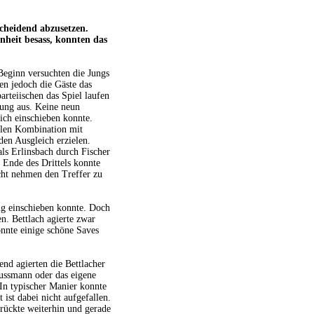
cheidend abzusetzen.
nheit besass, konnten das
Beginn versuchten die Jungs
en jedoch die Gäste das
arteiischen das Spiel laufen
rung aus. Keine neun
ich einschieben konnte.
llen Kombination mit
den Ausgleich erzielen.
ls Erlinsbach durch Fischer
 Ende des Drittels konnte
icht nehmen den Treffer zu
ng einschieben konnte. Doch
. Bettlach agierte zwar
onnte einige schöne Saves
end agierten die Bettlacher
ussmann oder das eigene
In typischer Manier konnte
ist dabei nicht aufgefallen.
rückte weiterhin und gerade