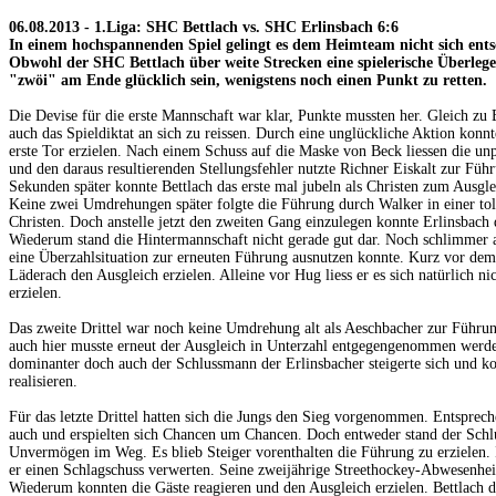
06.08.2013 -
1.Liga: SHC Bettlach vs. SHC Erlinsbach 6:6
In einem hochspannenden Spiel gelingt es dem Heimteam nicht sich ents
Obwohl der SHC Bettlach über weite Strecken eine spielerische Überlege
"zwöi" am Ende glücklich sein, wenigstens noch einen Punkt zu retten.
Die Devise für die erste Mannschaft war klar, Punkte mussten her. Gleich zu 
auch das Spieldiktat an sich zu reissen. Durch eine unglückliche Aktion konnt
erste Tor erzielen. Nach einem Schuss auf die Maske von Beck liessen die unp
und den daraus resultierenden Stellungsfehler nutzte Richner Eiskalt zur Füh
Sekunden später konnte Bettlach das erste mal jubeln als Christen zum Ausgle
Keine zwei Umdrehungen später folgte die Führung durch Walker in einer to
Christen. Doch anstelle jetzt den zweiten Gang einzulegen konnte Erlinsbach 
Wiederum stand die Hintermannschaft nicht gerade gut dar. Noch schlimmer a
eine Überzahlsituation zur erneuten Führung ausnutzen konnte. Kurz vor dem
Läderach den Ausgleich erzielen. Alleine vor Hug liess er es sich natürlich n
erzielen.
Das zweite Drittel war noch keine Umdrehung alt als Aeschbacher zur Führu
auch hier musste erneut der Ausgleich in Unterzahl entgegengenommen werden
dominanter doch auch der Schlussmann der Erlinsbacher steigerte sich und k
realisieren.
Für das letzte Drittel hatten sich die Jungs den Sieg vorgenommen. Entsprech
auch und erspielten sich Chancen um Chancen. Doch entweder stand der Schl
Unvermögen im Weg. Es blieb Steiger vorenthalten die Führung zu erzielen. 
er einen Schlagschuss verwerten. Seine zweijährige Streethockey-Abwesenheit 
Wiederum konnten die Gäste reagieren und den Ausgleich erzielen. Bettlach d