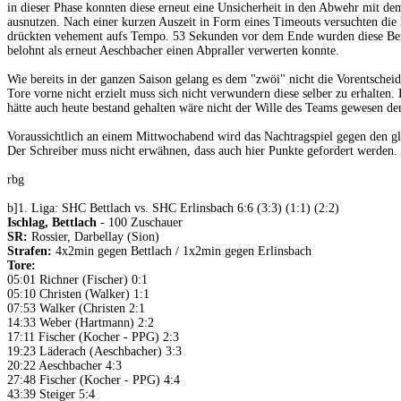
in dieser Phase konnten diese erneut eine Unsicherheit in den Abwehr mit de
ausnutzen. Nach einer kurzen Auszeit in Form eines Timeouts versuchten die 
drückten vehement aufs Tempo. 53 Sekunden vor dem Ende wurden diese Be
belohnt als erneut Aeschbacher einen Abpraller verwerten konnte.
Wie bereits in der ganzen Saison gelang es dem "zwöi" nicht die Vorentscheid
Tore vorne nicht erzielt muss sich nicht verwundern diese selber zu erhalten.
hätte auch heute bestand gehalten wäre nicht der Wille des Teams gewesen de
Voraussichtlich an einem Mittwochabend wird das Nachtragspiel gegen den gl
Der Schreiber muss nicht erwähnen, dass auch hier Punkte gefordert werden.
rbg
b]1. Liga: SHC Bettlach vs. SHC Erlinsbach 6:6 (3:3) (1:1) (2:2)
Ischlag, Bettlach
- 100 Zuschauer
SR:
Rossier, Darbellay (Sion)
Strafen:
4x2min gegen Bettlach / 1x2min gegen Erlinsbach
Tore:
05:01 Richner (Fischer) 0:1
05:10 Christen (Walker) 1:1
07:53 Walker (Christen 2:1
14:33 Weber (Hartmann) 2:2
17:11 Fischer (Kocher - PPG) 2:3
19:23 Läderach (Aeschbacher) 3:3
20:22 Aeschbacher 4:3
27:48 Fischer (Kocher - PPG) 4:4
43:39 Steiger 5:4