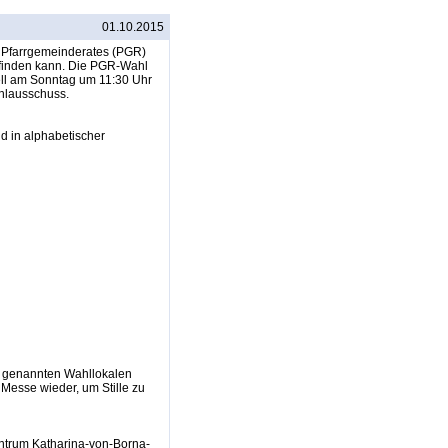
01.10.2015
n Pfarrgemeinderates (PGR)
tfinden kann. Die PGR-Wahl
ell am Sonntag um 11:30 Uhr
ahlausschuss.
nd in alphabetischer
n genannten Wahllokalen
Messe wieder, um Stille zu
entrum Katharina-von-Borna-