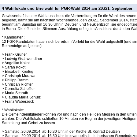
4 Wahllokale und Briefwahl für PGR-Wahl 2014 am 20./21. September
Gewissenhaft hat der Wahlausschuss die Vorbereitungen für die Wahl des neue
begleitet, damit sie am nächsten Wochenende, den 20./21. September 2014, stat
beginnt am Samstag um 16:30 Uhr in Deutzen und Neukieritzsch, sie endet offizi
in Borna. Die öffentliche Stimmen-Auszählung erfolgt im Anschluss durch den W
* Kandidaten:
12 PGR-Kandidaten hatten sich bereits im Vorfeld für die Wahl aufgestellt (und si
Reihenfolge aufgelistet):
> Frank Gruner
> Ludwig Gschwendtner
> Angelika Kokot
> Sarah Kokot
> Elisabeth Kreißig
> Christoph Murawa
> Philipp Ramm
> Christian Richter
> Cornelia Scheffler
> Maria Schruth
> Claudia Maria Schulz
> Franz Waberzeck
* Wahllokale:
Die Gemeindemitglieder können vor und nach den Heiligen Messen in den unte
wählen. Die Wahllokale schließen 10 Minuten vor Beginn der jeweiligen Heiligen 
Sammlung und Gebet zu lassen.
> Samstag, 20.09.2014, ab 16:30 Uhr, in der Kirche St. Konrad Deutzen
> Samstag, 20.09.2014, ab 16:30 Uhr, im evangelisch - lutherischen Gemeindez