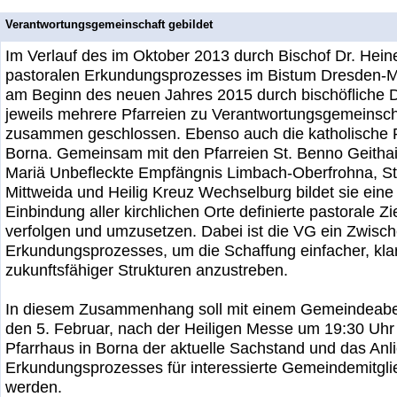
Verantwortungsgemeinschaft gebildet
Im Verlauf des im Oktober 2013 durch Bischof Dr. Heiner
pastoralen Erkundungsprozesses im Bistum Dresden-M
am Beginn des neuen Jahres 2015 durch bischöfliche D
jeweils mehrere Pfarreien zu Verantwortungsgemeinsc
zusammen geschlossen. Ebenso auch die katholische P
Borna. Gemeinsam mit den Pfarreien St. Benno Geithai
Mariä Unbefleckte Empfängnis Limbach-Oberfrohna, St
Mittweida und Heilig Kreuz Wechselburg bildet sie ein
Einbindung aller kirchlichen Orte definierte pastorale Z
verfolgen und umzusetzen. Dabei ist die VG ein Zwisch
Erkundungsprozesses, um die Schaffung einfacher, kla
zukunftsfähiger Strukturen anzustreben.
In diesem Zusammenhang soll mit einem Gemeindeab
den 5. Februar, nach der Heiligen Messe um 19:30 Uhr
Pfarrhaus in Borna der aktuelle Sachstand und das Anl
Erkundungsprozesses für interessierte Gemeindemitglie
werden.