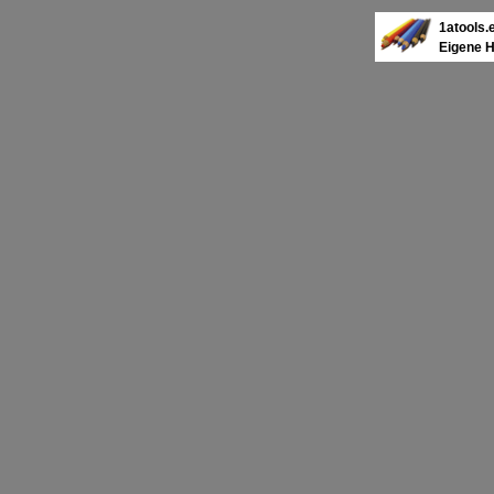
1atools.
Eigene 