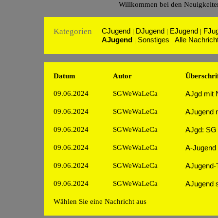
Willkommen bei den Neuigkeite
Kategorien
CJugend
DJugend
EJugend
FJu
|
|
|
AJugend
Sonstiges
Alle Nachrich
|
|
Datum
Autor
Überschri
09.06.2024
SGWeWaLeCa
AJgd mit 
09.06.2024
SGWeWaLeCa
AJugend 
09.06.2024
SGWeWaLeCa
AJgd: SG 
09.06.2024
SGWeWaLeCa
A-Jugend m
09.06.2024
SGWeWaLeCa
AJugend-T
09.06.2024
SGWeWaLeCa
AJugend st
Wählen Sie eine Nachricht aus