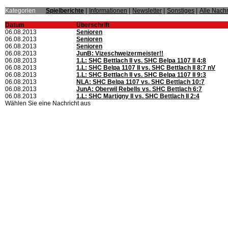
Kategorien
Spielberichte
|
Informationen
|
Newsletter
|
Sonstiges
|
Alle Nach
Datum
Überschrift
06.08.2013
Senioren
06.08.2013
Senioren
06.08.2013
Senioren
06.08.2013
JunB: Vizeschweizermeister!!
06.08.2013
1.L: SHC Bettlach II vs. SHC Belpa 1107 II 4:8
06.08.2013
1.L: SHC Belpa 1107 II vs. SHC Bettlach II 8:7 nV
06.08.2013
1.L: SHC Bettlach II vs. SHC Belpa 1107 II 9:3
06.08.2013
NLA: SHC Belpa 1107 vs. SHC Bettlach 10:7
06.08.2013
JunA: Oberwil Rebells vs. SHC Bettlach 6:7
06.08.2013
1.L: SHC Martigny II vs. SHC Bettlach II 2:4
Wählen Sie eine Nachricht aus