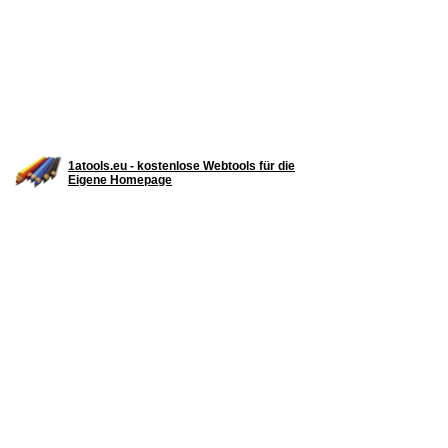
1atools.eu - kostenlose Webtools für die
Eigene Homepage