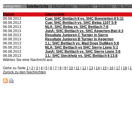
Kategorien
Spielberichte
|
Informationen
|
Newsletter
|
Sonstiges
|
Alle Nach
Datum
Überschrift
06.08.2013
Cup: SHC Bettlach II vs. SHC Bonstetten II 5:11
06.08.2013
Cup: SHC Bettlach vs. SHC Belpa 1107 5:9
06.08.2013
NLA: SHC Belpa vs. SHC Bettlach 7:6
06.08.2013
JunA: SHC Bettlach vs. SHC Aegerten-Biel 4:3
06.08.2013
Resultate Junioren C Turnier in Sierre
06.08.2013
Resultate Junioren B Turnier in Aegerten
06.08.2013
1.L: SHC Bettlach vs. Mad Dogs Dulliken 5:8
06.08.2013
NLA: SHC Bettlach vs SHC Sierre Lions 5:1
06.08.2013
JunA: SHC Bettlach vs. SHC Sierre Lions 3:6
06.08.2013
1.L: SHC Steckholz vs. SHC Bettlach II 13:8
Wählen Sie eine Nachricht aus
Gehe zu Seite
1
|
2
|
3
|
4
|
5
|
6
|
7
|
8
|
9
|
10
|
11
|
12
|
13
|
14
|
15
|
16
|
17
|
18
|
1
Zurück zu den Nachrichten