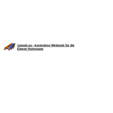
1atools.eu - kostenlose Webtools für die
Eigene Homepage